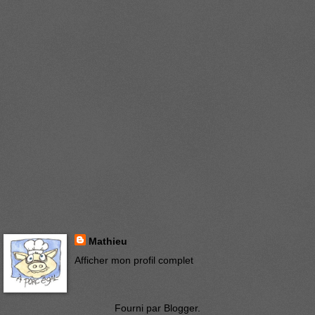
Mathieu
Afficher mon profil complet
Fourni par
Blogger
.